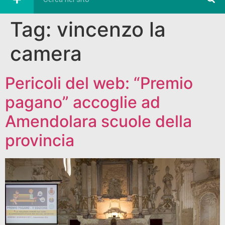
Tag:
vincenzo la
camera
Pericoli del web: “Premio
pagano” accoglie ad
Amendolara scuole della
provincia