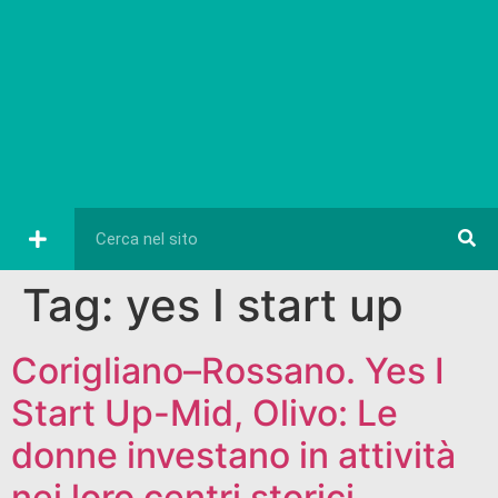
Eventi e Cultura
Diretta FB
Tag:
yes I start up
Corigliano–Rossano. Yes I
Start Up-Mid, Olivo: Le
donne investano in attività
nei loro centri storici