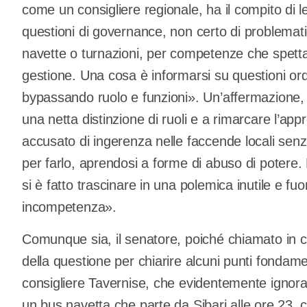
come un consigliere regionale, ha il compito di l
questioni di governance, non certo di problemati
navette o turnazioni, per competenze che spetta
gestione. Una cosa è informarsi su questioni ord
bypassando ruolo e funzioni». Un’affermazione, 
una netta distinzione di ruoli e a rimarcare l’ap
accusato di ingerenza nelle faccende locali sen
per farlo, aprendosi a forme di abuso di potere
si è fatto trascinare in una polemica inutile e f
incompetenza».
Comunque sia, il senatore, poiché chiamato in c
della questione per chiarire alcuni punti fondamen
consigliere Tavernise, che evidentemente ignora i
un bus navetta che parte da Sibari alle ore 23, 