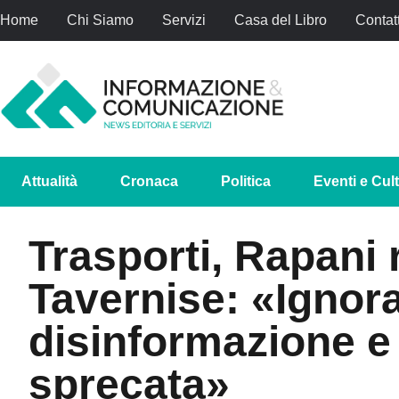
Home
Chi Siamo
Servizi
Casa del Libro
Contatt
Attualità
Cronaca
Politica
Eventi e Cul
Trasporti, Rapani 
Tavernise: «Ignor
disinformazione e
sprecata»