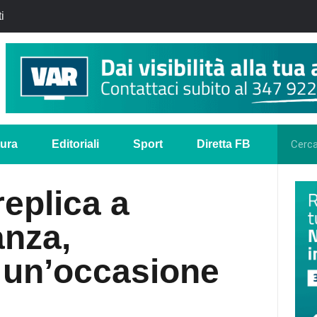
i
tura
Editoriali
Sport
Diretta FB
replica a
anza,
 un’occasione