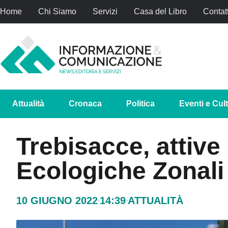
Home
Chi Siamo
Servizi
Casa del Libro
Contatt
Attualità
Cronaca
Politica
Eventi e Cul
Trebisacce, attive
Ecologiche Zonali
10 GIUGNO 2022
14:39
ATTUALITÀ