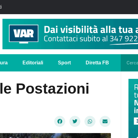
i
tura
Editoriali
Sport
Diretta FB
 le Postazioni