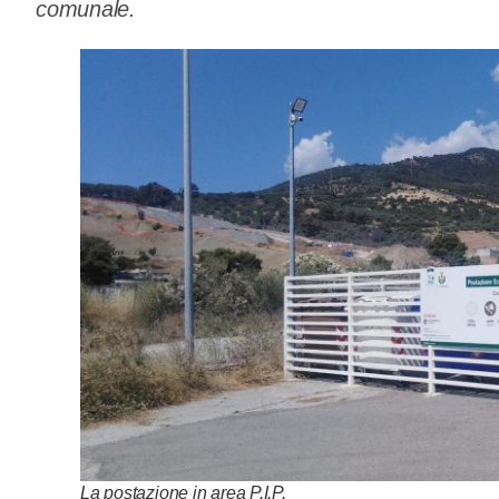
comunale.
La postazione in area P.I.P.