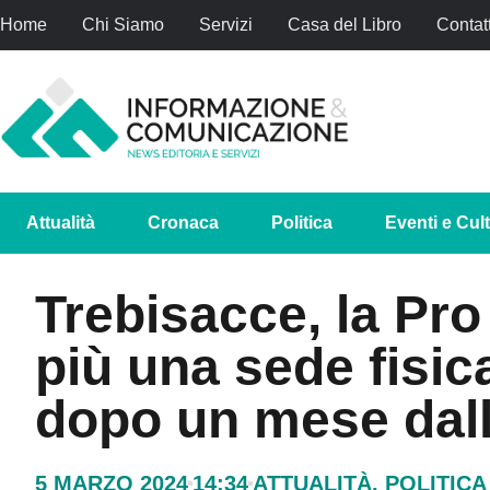
Home
Chi Siamo
Servizi
Casa del Libro
Contatt
Attualità
Cronaca
Politica
Eventi e Cul
Trebisacce, la Pr
più una sede fisica
dopo un mese dal
5 MARZO 2024
14:34
ATTUALITÀ
,
POLITICA