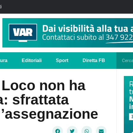
i
tura
Editoriali
Sport
Diretta FB
o Loco non ha
: sfrattata
l’assegnazione