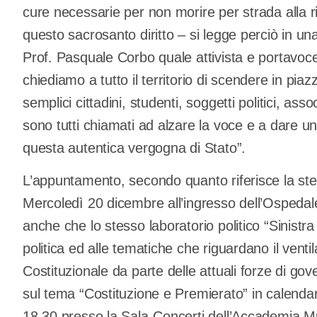
cure necessarie per non morire per strada alla ri
questo sacrosanto diritto – si legge perciò in u
Prof. Pasquale Corbo quale attivista e portavoce
chiediamo a tutto il territorio di scendere in piazza
semplici cittadini, studenti, soggetti politici, ass
sono tutti chiamati ad alzare la voce e a dare 
questa autentica vergogna di Stato”.
L’appuntamento, secondo quanto riferisce la stes
Mercoledì 20 dicembre all’ingresso dell’Ospedal
anche che lo stesso laboratorio politico “Sinistra
politica ed alle tematiche che riguardano il venti
Costituzionale da parte delle attuali forze di go
sul tema “Costituzione e Premierato” in calendar
18.30 presso la Sala-Concerti dell’Accademia M