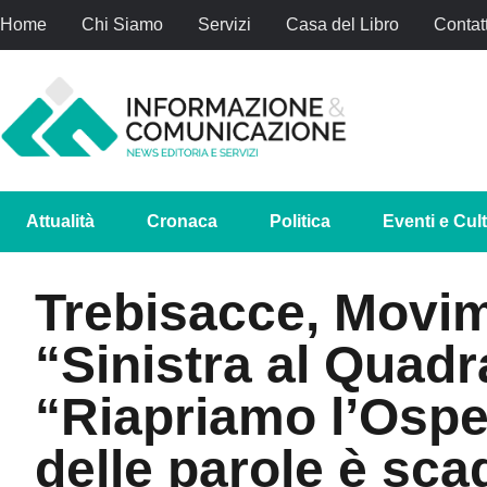
Home
Chi Siamo
Servizi
Casa del Libro
Contatt
Attualità
Cronaca
Politica
Eventi e Cul
Trebisacce, Movim
“Sinistra al Quadr
“Riapriamo l’Ospe
delle parole è sca