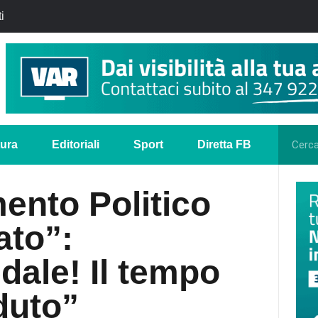
i
tura
Editoriali
Sport
Diretta FB
ento Politico
ato”:
dale! Il tempo
duto”