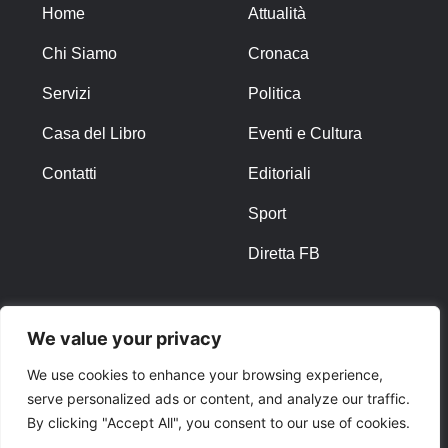
Home
Attualità
Chi Siamo
Cronaca
Servizi
Politica
Casa del Libro
Eventi e Cultura
Contatti
Editoriali
Sport
Diretta FB
ALTRO
We value your privacy
Note Legali
We use cookies to enhance your browsing experience,
serve personalized ads or content, and analyze our traffic.
Privacy Policy
By clicking "Accept All", you consent to our use of cookies.
Cookies