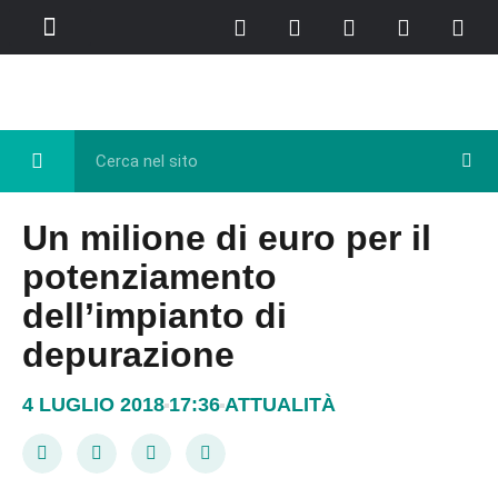
Chi Siamo
Casa del Libro
Eventi e Cultura
Diretta FB
Un milione di euro per il
potenziamento
dell’impianto di
depurazione
4 LUGLIO 2018
17:36
ATTUALITÀ