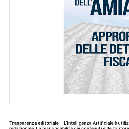
Trasparenza editoriale
– L’Intelligenza Artificiale è ut
redazionale. La responsabilità dei contenuti è dell’autore