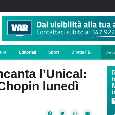
i
tura
Editoriali
Sport
Diretta FB
ncanta l’Unical:
 Chopin lunedì