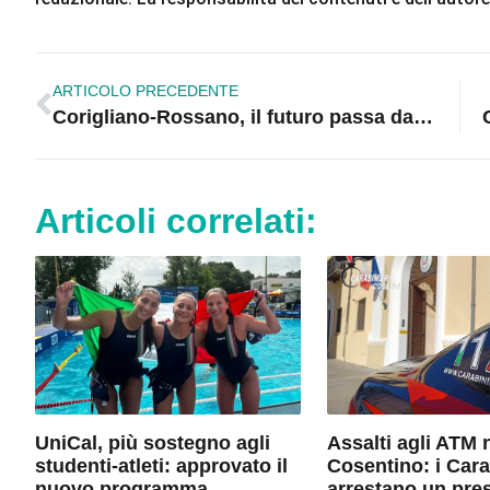
ARTICOLO PRECEDENTE
Corigliano-Rossano, il futuro passa dai borghi e dall’identità culturale |VIDEO
Articoli correlati:
UniCal, più sostegno agli
Assalti agli ATM 
studenti-atleti: approvato il
Cosentino: i Cara
nuovo programma
arrestano un pre