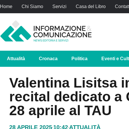
Home
Chi Siamo
Servizi
Casa del Libro
Contatt
Attualità
Cronaca
Politica
Eventi e Cul
Valentina Lisitsa i
recital dedicato a
28 aprile al TAU
28 APRILE 2025
10:42
ATTUALITÀ