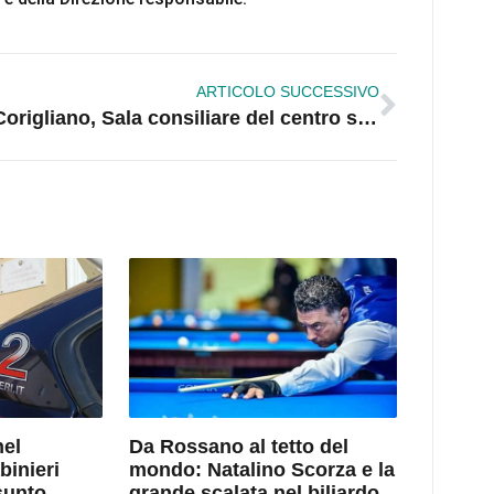
ARTICOLO SUCCESSIVO
Corigliano, Sala consiliare del centro storico ancora inutilizzata: cresce il malcontento dei cittadini
nel
Da Rossano al tetto del
binieri
mondo: Natalino Scorza e la
sunto
grande scalata nel biliardo