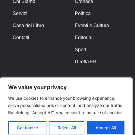
Chi Siamo
Cronaca
Servizi
Politica
Casa del Libro
Eventi e Cultura
Contatti
Editoriali
Sport
Diretta FB
ALTRO
We value your privacy
Note Legali
We use cookies to enhance your browsing experience,
serve personalized ads or content, and analyze our traffic.
Privacy Policy
By clicking "Accept All", you consent to our use of cookies.
Cookies
Customize
Reject All
Accept All