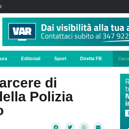
i
tura
Editoriali
Sport
Diretta FB
arcere di
lla Polizia
o