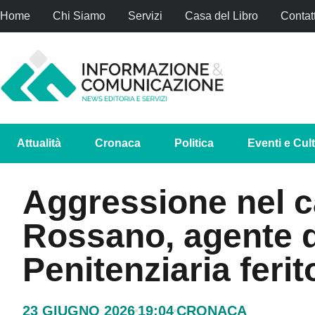
Home
Chi Siamo
Servizi
Casa del Libro
Contatt
Attualità
Cronaca
Politica
Eventi e Cul
Aggressione nel c
Rossano, agente de
Penitenziaria ferit
23 GIUGNO 2026
19:04
CRONACA