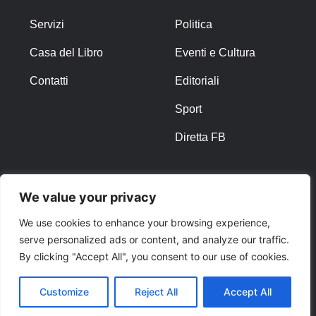
Servizi
Politica
Casa del Libro
Eventi e Cultura
Contatti
Editoriali
Sport
Diretta FB
ALTRO
We value your privacy
Note Legali
We use cookies to enhance your browsing experience,
serve personalized ads or content, and analyze our traffic.
Privacy Policy
By clicking "Accept All", you consent to our use of cookies.
Cookies
Customize
Reject All
Accept All