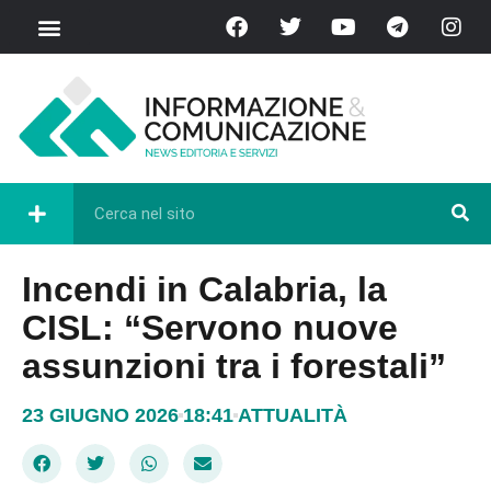
Chi Siamo
Casa del Libro
Eventi e Cultura
Diretta FB
Incendi in Calabria, la
CISL: “Servono nuove
assunzioni tra i forestali”
23 GIUGNO 2026
18:41
ATTUALITÀ