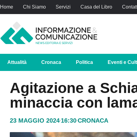
Home
Chi Siamo
Servizi
Casa del Libro
Contatt
Attualità
Cronaca
Politica
Eventi e Cul
Agitazione a Sch
minaccia con lama
23 MAGGIO 2024
16:30
CRONACA