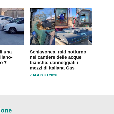
di una
Schiavonea, raid notturno
liano-
nel cantiere delle acque
o 7
bianche: danneggiati i
mezzi di Italiana Gas
7 AGOSTO 2026
ione