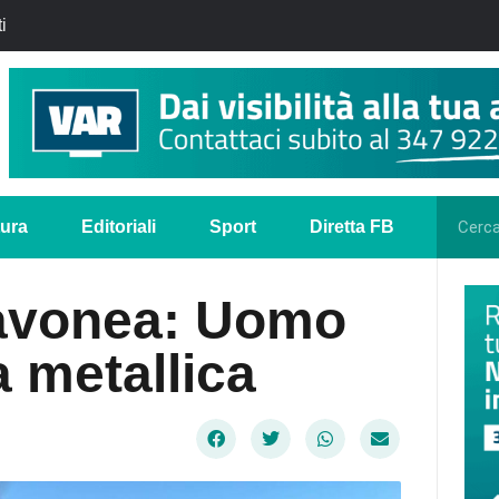
i
tura
Editoriali
Sport
Diretta FB
iavonea: Uomo
 metallica