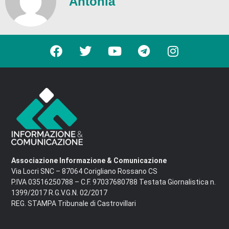
Antonia
Associazione Informazione & Comunicazione
Via Locri SNC – 87064 Corigliano Rossano CS
P.IVA 03516250788 – C.F. 97037680788 Testata Giornalistica n.
1399/2017 R.G.V.G.N. 02/2017
REG. STAMPA Tribunale di Castrovillari