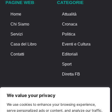
PAGINE WEB
CATEGORIE
Home
Attualità
Chi Siamo
Cronaca
Servizi
Politica
Casa del Libro
Eventi e Cultura
Contatti
Editoriali
Sport
Diretta FB
ALTRO
We value your privacy
Note Legali
We use cookies to enhance your browsing experience,
serve personalized ads or content, and analyze our traffic.
Privacy Policy