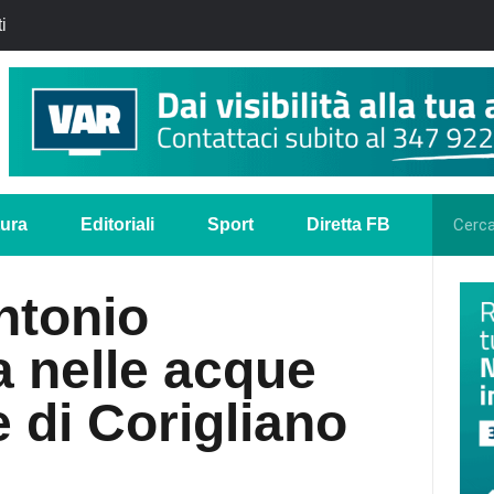
i
tura
Editoriali
Sport
Diretta FB
ntonio
a nelle acque
 di Corigliano