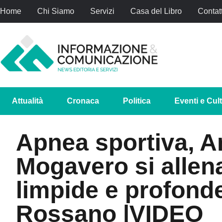
Home
Chi Siamo
Servizi
Casa del Libro
Contatt
Attualità
Cronaca
Politica
Eventi e Cul
Apnea sportiva, A
Mogavero si allen
limpide e profonde
Rossano |VIDEO