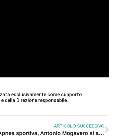
ilizzata esclusivamente come supporto
 e della Direzione responsabile.
ARTICOLO SUCCESSIVO
Apnea sportiva, Antonio Mogavero si allena nelle acque limpide e profonde di Corigliano Rossano |VIDEO