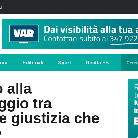
i
tura
Editoriali
Sport
Diretta FB
 alla
ggio tra
e giustizia che
O