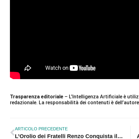
Trasparenza editoriale
– L’Intelligenza Artificiale è ut
redazionale. La responsabilità dei contenuti è dell’autore
ARTICOLO PRECEDENTE
L’Orolio dei Fratelli Renzo Conquista il Podio all’Ercole Olivario: Un Trionfo Calabrese che Celebra la Qualità