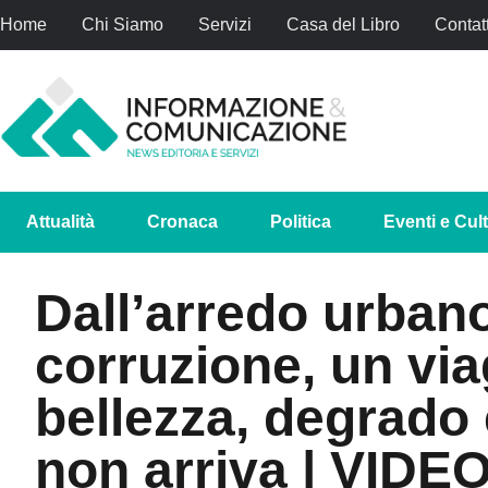
Home
Chi Siamo
Servizi
Casa del Libro
Contatt
Attualità
Cronaca
Politica
Eventi e Cul
Dall’arredo urbano
corruzione, un via
bellezza, degrado 
non arriva | VIDE