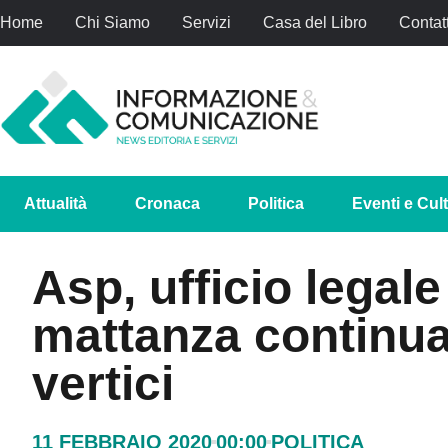
Home
Chi Siamo
Servizi
Casa del Libro
Contatt
Attualità
Cronaca
Politica
Eventi e Cul
Asp, ufficio legal
mattanza continua
vertici
11 FEBBRAIO 2020
00:00
POLITICA