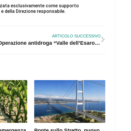
ilizzata esclusivamente come supporto
 e della Direzione responsabile.
ARTICOLO SUCCESSIVO
Operazione antidroga “Valle dell’Esaro”. Colpito il clan Presta, emesse 45 misure
l’emergenza
Ponte sullo Stretto, nuovo