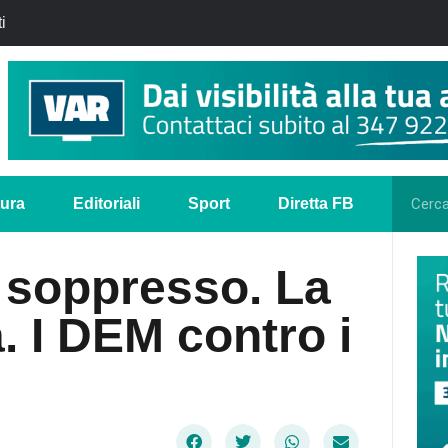
i
tura
Editoriali
Sport
Diretta FB
e soppresso. La
. I DEM contro i