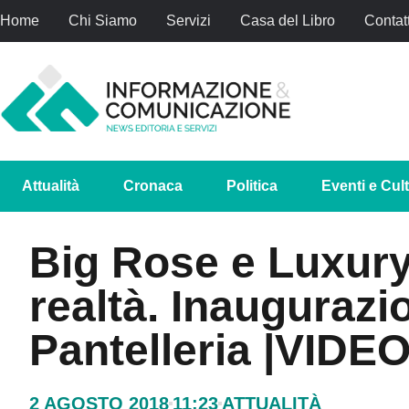
Home
Chi Siamo
Servizi
Casa del Libro
Contatt
Attualità
Cronaca
Politica
Eventi e Cul
Big Rose e Luxur
realtà. Inaugurazi
Pantelleria |VIDE
2 AGOSTO 2018
11:23
ATTUALITÀ