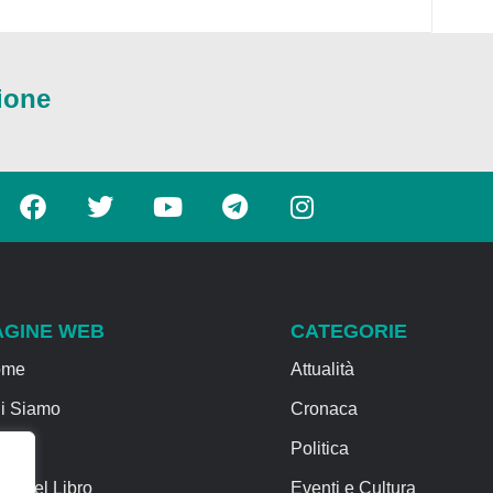
ione
AGINE WEB
CATEGORIE
ome
Attualità
i Siamo
Cronaca
rvizi
Politica
sa del Libro
Eventi e Cultura