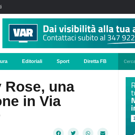
i
tura
Editoriali
Sport
Diretta FB
y Rose, una
one in Via
O