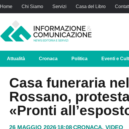
Home
Chi Siamo
Servizi
Casa del Libro
Contatt
Attualità
Cronaca
Politica
Eventi e Cul
Casa funeraria ne
Rossano, protesta 
«Pronti all’espos
26 MAGGIO 2026
18:08
CRONACA
,
VIDEO