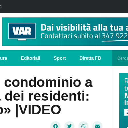
i
tura
Editoriali
Sport
Diretta FB
l condominio a
dei residenti:
to» |VIDEO