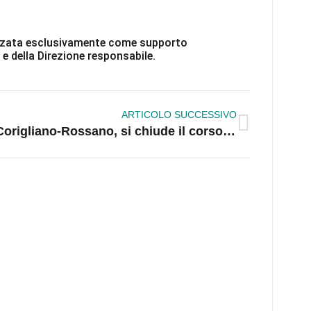
ilizzata esclusivamente come supporto
 e della Direzione responsabile.
ARTICOLO SUCCESSIVO
Corigliano-Rossano, si chiude il corso sulla “Storia della Calabria”: un viaggio tra identità e innovazione didattica