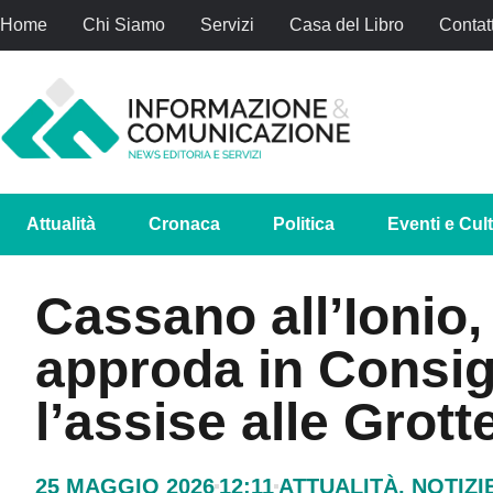
Home
Chi Siamo
Servizi
Casa del Libro
Contatt
Attualità
Cronaca
Politica
Eventi e Cul
Cassano all’Ionio, 
approda in Consig
l’assise alle Grot
25 MAGGIO 2026
12:11
ATTUALITÀ
,
NOTIZI