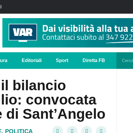
i
tura
Editoriali
Sport
Diretta FB
il bilancio
lio: convocata
te di Sant’Angelo
E
,
POLITICA