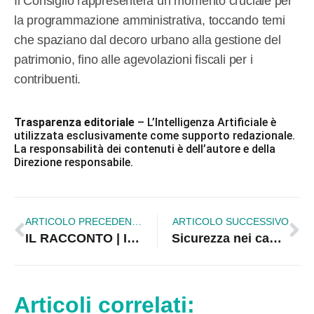
Il Consiglio rappresenterà un momento cruciale per
la programmazione amministrativa, toccando temi
che spaziano dal decoro urbano alla gestione del
patrimonio, fino alle agevolazioni fiscali per i
contribuenti.
Trasparenza editoriale
– L’Intelligenza Artificiale è
utilizzata esclusivamente come supporto redazionale.
La responsabilità dei contenuti è dell’autore e della
Direzione responsabile.
ARTICOLO PRECEDENTE
ARTICOLO SUCCESSIVO
IL RACCONTO | Il boato nella notte e la corsa dietro le sirene: così abbiamo trovato Boscarello in fiamme | VIDEO
Sicurezza nei cantieri, la FILLEA CGIL Calabria denuncia: “Ignorata l’ordinanza anti-caldo, a rischio la vita degli operai”
Articoli correlati: