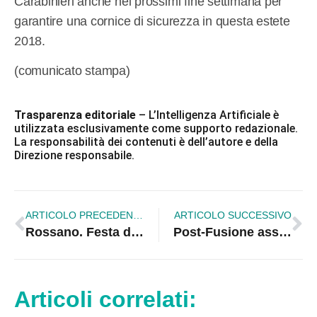
Carabinieri anche nei prossimi fine settimana per
garantire una cornice di sicurezza in questa estete
2018.
(comunicato stampa)
Trasparenza editoriale
– L’Intelligenza Artificiale è
utilizzata esclusivamente come supporto redazionale.
La responsabilità dei contenuti è dell’autore e della
Direzione responsabile.
ARTICOLO PRECEDENTE
ARTICOLO SUCCESSIVO
Rossano. Festa della Madonna, è polemica a Momena. Spettacolari i fuochi
Post-Fusione assume un valore strategico e storico
Articoli correlati: