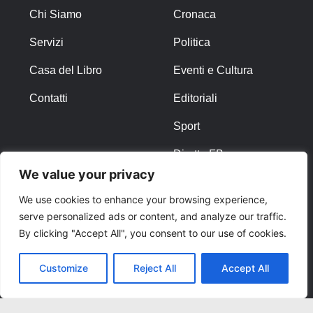
Chi Siamo
Cronaca
Servizi
Politica
Casa del Libro
Eventi e Cultura
Contatti
Editoriali
Sport
Diretta FB
We value your privacy
ALTRO
We use cookies to enhance your browsing experience,
serve personalized ads or content, and analyze our traffic.
Note Legali
By clicking "Accept All", you consent to our use of cookies.
Privacy Policy
Customize
Reject All
Accept All
Cookies