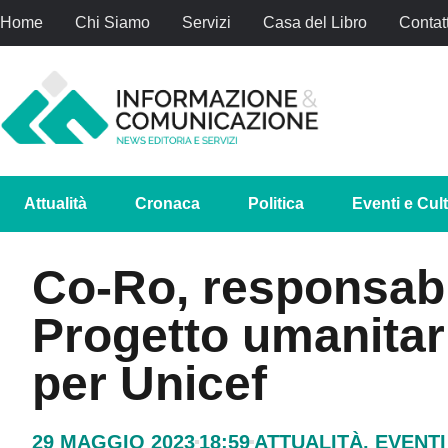
Home
Chi Siamo
Servizi
Casa del Libro
Contatt
Attualità
Cronaca
Politica
Eventi e Cul
Co-Ro, responsabil
Progetto umanitar
per Unicef
29 MAGGIO 2023
18:59
ATTUALITÀ
,
EVENTI