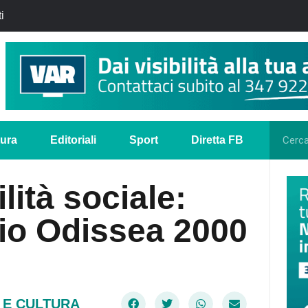
i
tura
Editoriali
Sport
Diretta FB
ità sociale:
io Odissea 2000
 E CULTURA