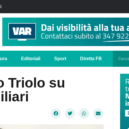
i
tura
Editoriali
Sport
Diretta FB
o Triolo su
liari