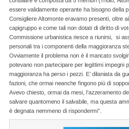
consiliare è composta da 5 membri (Triolo, Alt
essere validamente operante ha bisogno della pr
Consigliere Altomonte eravamo presenti, oltre ai 
capigruppo e come tali non dotati di diritto di v
Commissione urbanistica riesce a riunirsi, si ass
personali tra i componenti della maggioranza ste
Ovviamente il problema non è il mancato svolgime
potevano non partecipare per legittimi impegni pe
maggioranza ha perso i pezzi. E’ dilaniata da gu
fazioni, che ormai neanche fingono più di soppor
Avevo chiesto, ormai da mesi, l’azzeramento del
salvare quantomeno il salvabile, ma questa am
è degnata nemmeno di rispondermi”.