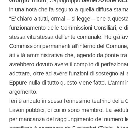
Giorgio Triolo
, Capogruppo
GenerAzione NC
in una nota che fa seguito a quella diffusa stama
“E’ chiaro a tutti, ormai – si legge – che a ques
funzionamento delle Commissioni Consiliari, e 
stessa vita stessa dell’ente comunale. Ho già av
Commissioni permanenti all’interno del Comune, i
attività amministrativa che, agendo da ponte t
avrebbero dovuto avere il compito di perfezionar
adottare, oltre ad avere funzioni di sostegno ai 
Eppure nulla di tutto questo viene fatto. L’ammin
argomento.
Ieri è andato in scesa l’ennesimo teatrino della
Lavori pubblici, di cui io sono membro. La sedut
per mancanza del raggiungimento del numero l