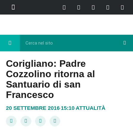
Chi Siamo
Casa del Libro
Eventi e Cultura
Diretta FB
Corigliano: Padre
Cozzolino ritorna al
Santuario di san
Francesco
20 SETTEMBRE 2016
15:10
ATTUALITÀ