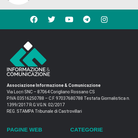
Associazione Informazione & Comunicazione
Via Locri SNC – 87064 Corigliano Rossano CS
P.IVA 03516250788 – C.F. 97037680788 Testata Giornalistica n.
1399/2017 R.G.V.G.N. 02/2017
REG. STAMPA Tribunale di Castrovillari
PAGINE WEB
CATEGORIE