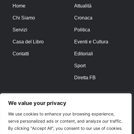
Home
Attualità
Chi Siamo
Cronaca
Servizi
Politica
Casa del Libro
Eventi e Cultura
Contatti
Editoriali
Sport
Diretta FB
ALTRO
We value your privacy
Note Legali
We use cookies to enhance your browsing experience,
serve personalized ads or content, and analyze our traffic.
Privacy Policy
By clicking "Accept All", you consent to our use of cookies.
Cookies