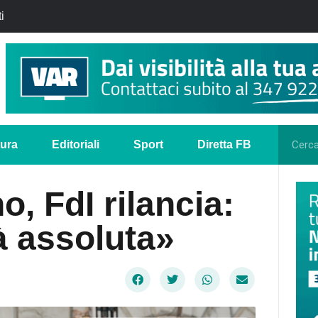
i
tura
Editoriali
Sport
Diretta FB
, FdI rilancia:
à assoluta»