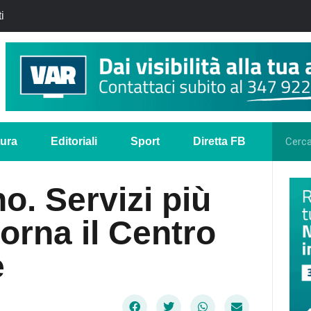
i
tura
Editoriali
Sport
Diretta FB
o. Servizi più
 torna il Centro
e