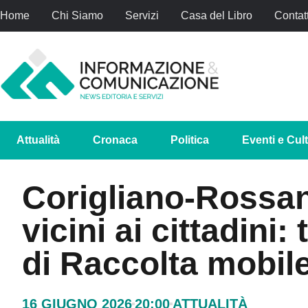
Home
Chi Siamo
Servizi
Casa del Libro
Contatt
Attualità
Cronaca
Politica
Eventi e Cul
Corigliano-Rossan
vicini ai cittadini:
di Raccolta mobil
16 GIUGNO 2026
20:00
ATTUALITÀ