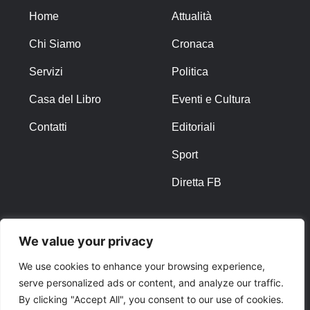
Home
Attualità
Chi Siamo
Cronaca
Servizi
Politica
Casa del Libro
Eventi e Cultura
Contatti
Editoriali
Sport
Diretta FB
ALTRO
We value your privacy
Note Legali
We use cookies to enhance your browsing experience,
serve personalized ads or content, and analyze our traffic.
Privacy Policy
By clicking "Accept All", you consent to our use of cookies.