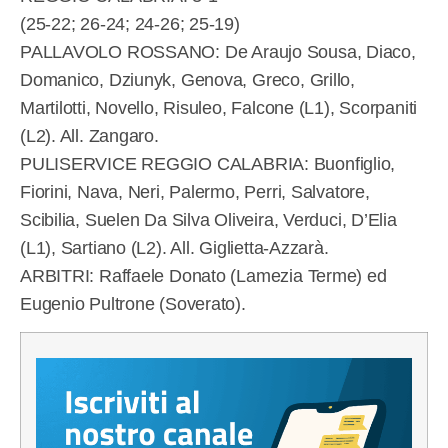
(25-22; 26-24; 24-26; 25-19)
PALLAVOLO ROSSANO: De Araujo Sousa, Diaco,
Domanico, Dziunyk, Genova, Greco, Grillo,
Martilotti, Novello, Risuleo, Falcone (L1), Scorpaniti
(L2). All. Zangaro.
PULISERVICE REGGIO CALABRIA: Buonfiglio,
Fiorini, Nava, Neri, Palermo, Perri, Salvatore,
Scibilia, Suelen Da Silva Oliveira, Verduci, D’Elia
(L1), Sartiano (L2). All. Giglietta-Azzarà.
ARBITRI: Raffaele Donato (Lamezia Terme) ed
Eugenio Pultrone (Soverato).