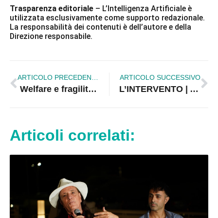
Trasparenza editoriale
– L’Intelligenza Artificiale è
utilizzata esclusivamente come supporto redazionale.
La responsabilità dei contenuti è dell’autore e della
Direzione responsabile.
ARTICOLO PRECEDENTE
ARTICOLO SUCCESSIVO
Welfare e fragilità, Straface: «A Corigliano-Rossano oltre 13 milioni contro la povertà» |VIDEO
L’INTERVENTO | Arriva Brunori per pochi: quando la cultura diventa un evento blindato
Articoli correlati: