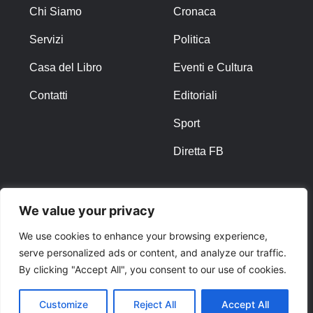
Chi Siamo
Cronaca
Servizi
Politica
Casa del Libro
Eventi e Cultura
Contatti
Editoriali
Sport
Diretta FB
ALTRO
We value your privacy
Note Legali
We use cookies to enhance your browsing experience,
serve personalized ads or content, and analyze our traffic.
Privacy Policy
By clicking "Accept All", you consent to our use of cookies.
Cookies
Customize
Reject All
Accept All