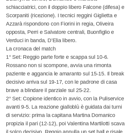
schiacciatrici, con il doppio libero Falcone (difesa) e
Scorpaniti (ricezione). I tecnici reggini Giglietta e
Azzarà rispondono con Fiorini in regia, Oliveira
opposta, Perri e Salvatore centrali, Buonfiglio e
Verduci in banda, D’Elia libero.
La cronaca del match
1° Set: Reggio parte forte e scappa sul 10-6.
Rossano non si scompone, avvia una rimonta
paziente e aggancia le amaranto sul 15-15. Il break
decisivo arriva sul 19-17, con le padrone di casa
brave a blindare il parziale sul 25-22.
2° Set: Copione identico in avvio, con la Puliservice
avanti 9-5. La reazione gialloblù è guidata dai turni
di servizio: prima la capitana Martina Domanico
propizia il pari (12-12), poi Valentina Martilotti scava
il solco decisivo. Reggio annulla un set ball e risale