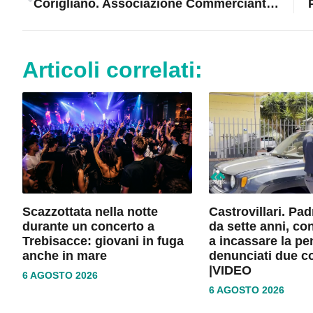
Corigliano. Associazione Commercianti: “rapina e aggressione impongono azioni sinergiche contro la microcriminalità”
Articoli correlati:
Scazzottata nella notte
Castrovillari. Pa
durante un concerto a
da sette anni, co
Trebisacce: giovani in fuga
a incassare la pe
anche in mare
denunciati due c
|VIDEO
6 AGOSTO 2026
6 AGOSTO 2026