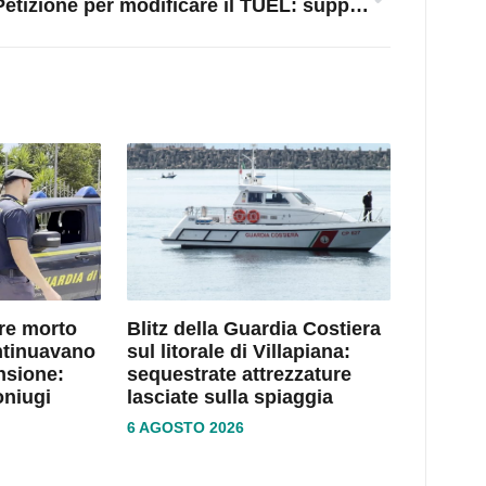
Petizione per modificare il TUEL: supplenza per i consiglieri nominati assessori
dre morto
Blitz della Guardia Costiera
ntinuavano
sul litorale di Villapiana:
nsione:
sequestrate attrezzature
oniugi
lasciate sulla spiaggia
6 AGOSTO 2026