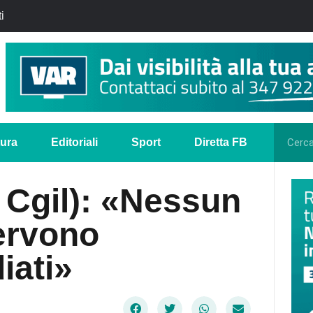
i
tura
Editoriali
Sport
Diretta FB
 Cgil): «Nessun
servono
iati»