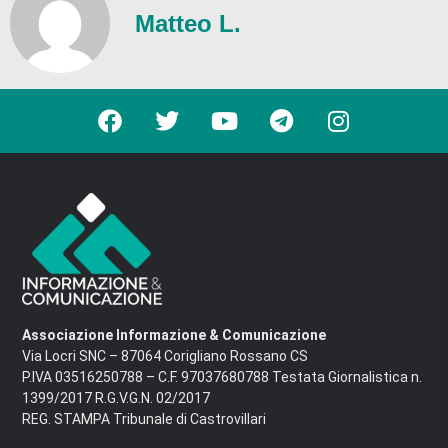
Matteo L.
Associazione Informazione & Comunicazione
Via Locri SNC – 87064 Corigliano Rossano CS
P.IVA 03516250788 – C.F. 97037680788 Testata Giornalistica n.
1399/2017 R.G.V.G.N. 02/2017
REG. STAMPA Tribunale di Castrovillari