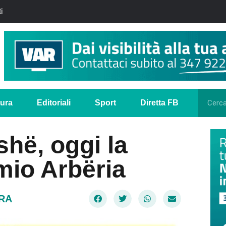
i
tura
Editoriali
Sport
Diretta FB
hë, oggi la
mio Arbëria
URA