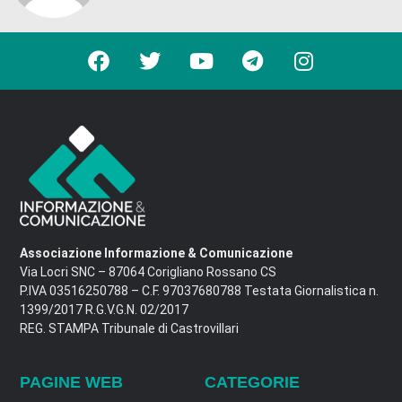
Associazione Informazione & Comunicazione
Via Locri SNC – 87064 Corigliano Rossano CS
P.IVA 03516250788 – C.F. 97037680788 Testata Giornalistica n.
1399/2017 R.G.V.G.N. 02/2017
REG. STAMPA Tribunale di Castrovillari
PAGINE WEB
CATEGORIE