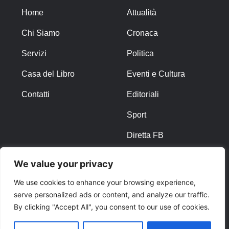
Home
Attualità
Chi Siamo
Cronaca
Servizi
Politica
Casa del Libro
Eventi e Cultura
Contatti
Editoriali
Sport
Diretta FB
We value your privacy
ALTRO
We use cookies to enhance your browsing experience,
Note Legali
serve personalized ads or content, and analyze our traffic.
By clicking "Accept All", you consent to our use of cookies.
Privacy Policy