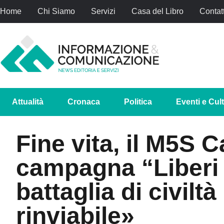
Home
Chi Siamo
Servizi
Casa del Libro
Contatt
Attualità
Cronaca
Politica
Eventi e Cul
Fine vita, il M5S C
campagna “Liberi
battaglia di civilt
rinviabile»