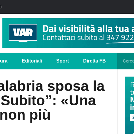
i
tura
Editoriali
Sport
Diretta FB
alabria sposa la
 Subito”: «Una
à non più