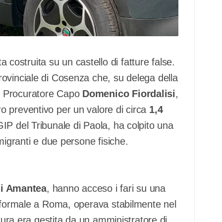
costruita su un castello di fatture false.
ovinciale di Cosenza che, su delega della
l Procuratore Capo
Domenico Fiordalisi
,
o preventivo per un valore di circa
1,4
IP del Tribunale di Paola, ha colpito una
migranti e due persone fisiche.
di Amantea
, hanno acceso i fari su una
o formale a Roma, operava stabilmente nel
ttura era gestita da un amministratore di