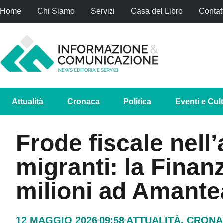
Home
Chi Siamo
Servizi
Casa del Libro
Contatt
Attualità
Cronaca
Politica
Eventi e Cul
Frode fiscale nell
migranti: la Finan
milioni ad Amante
12 MAGGIO 2026
09:58
ATTUALITÀ
,
CRONA