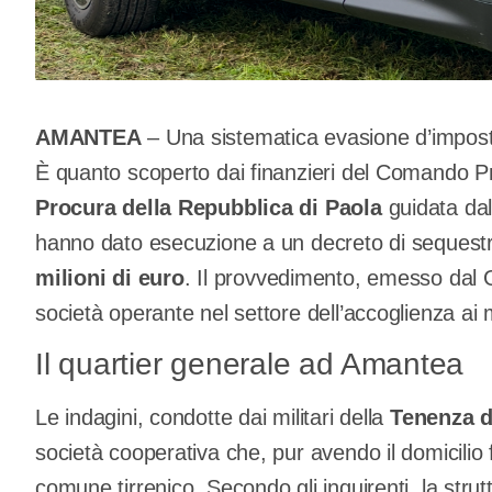
AMANTEA
– Una sistematica evasione d’imposta 
È quanto scoperto dai finanzieri del Comando Pr
Procura della Repubblica di Paola
guidata da
hanno dato esecuzione a un decreto di sequestr
milioni di euro
. Il provvedimento, emesso dal G
società operante nel settore dell’accoglienza ai 
Il quartier generale ad Amantea
Le indagini, condotte dai militari della
Tenenza 
società cooperativa che, pur avendo il domicili
comune tirrenico. Secondo gli inquirenti, la stru