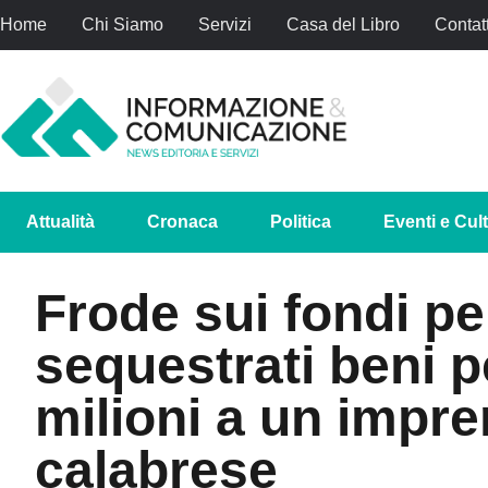
Home
Chi Siamo
Servizi
Casa del Libro
Contatt
Attualità
Cronaca
Politica
Eventi e Cul
Frode sui fondi per
sequestrati beni pe
milioni a un impre
calabrese