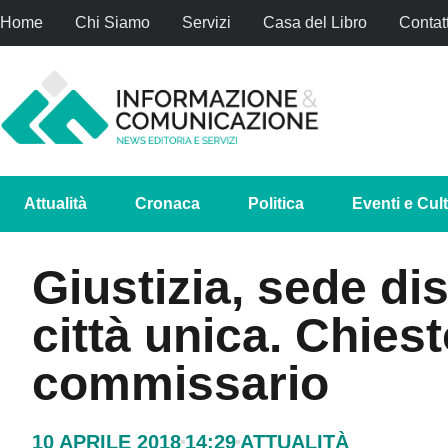
Home
Chi Siamo
Servizi
Casa del Libro
Contatt
Attualità
Cronaca
Politica
Eventi e Cul
Giustizia, sede di
città unica. Chiest
commissario
10 APRILE 2018
14:29
ATTUALITÀ