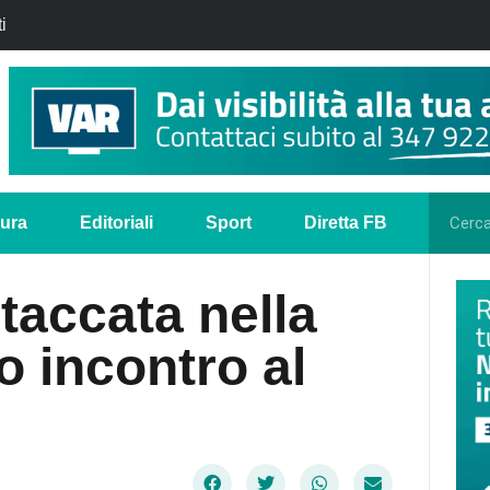
i
tura
Editoriali
Sport
Diretta FB
staccata nella
o incontro al