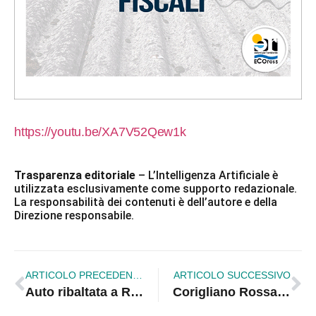
https://youtu.be/XA7V52Qew1k
Trasparenza editoriale
– L’Intelligenza Artificiale è
utilizzata esclusivamente come supporto redazionale.
La responsabilità dei contenuti è dell’autore e della
Direzione responsabile.
ARTICOLO PRECEDENTE
ARTICOLO SUCCESSIVO
Auto ribaltata a Rossano: paura per una giovane
Corigliano Rossano, la CISL al fianco dei tirocinanti: «Serve un futuro stabile per i lavoratori»