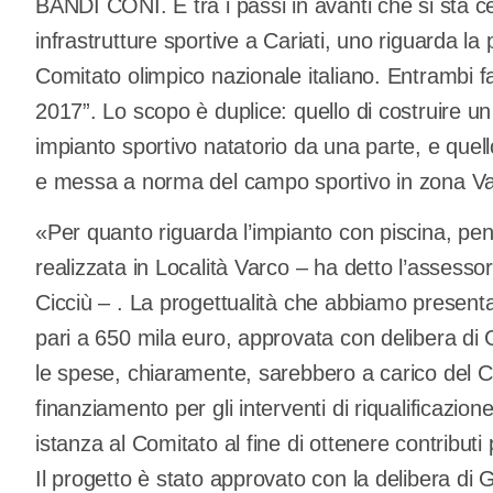
BANDI CONI. E tra i passi in avanti che si sta cer
infrastrutture sportive a Cariati, uno riguarda la
Comitato olimpico nazionale italiano. Entrambi f
2017”. Lo scopo è duplice: quello di costruire u
impianto sportivo natatorio da una parte, e quello
e messa a norma del campo sportivo in zona Varc
«Per quanto riguarda l’impianto con piscina, p
realizzata in Località Varco – ha detto l’assess
Cicciù – . La progettualità che abbiamo presenta
pari a 650 mila euro, approvata con delibera di
le spese, chiaramente, sarebbero a carico del Co
finanziamento per gli interventi di riqualificaz
istanza al Comitato al fine di ottenere contributi
Il progetto è stato approvato con la delibera di