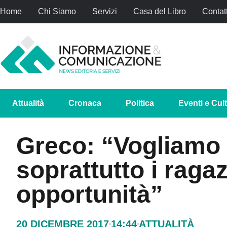
Home
Chi Siamo
Servizi
Casa del Libro
Contatt
Attualità
Cronaca
Politica
Eventi e Cul
Greco: “Vogliamo c
soprattutto i raga
opportunità”
20 DICEMBRE 2017
14:44
ATTUALITÀ