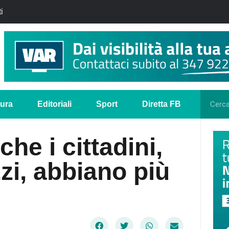
i
tura
Editoriali
Sport
Diretta FB
he i cittadini,
zzi, abbiano più