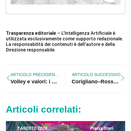
Trasparenza editoriale
– L’Intelligenza Artificiale è
utilizzata esclusivamente come supporto redazionale.
La responsabilità dei contenuti è dell’autore e della
Direzione responsabile.
ARTICOLO PRECEDENTE
ARTICOLO SUCCESSIVO
Volley e valori: i giovani protagonisti al Pala Brillia tra sport, socializzazione e confronto
Corigliano–Rossano e Cosenza insieme per tre eventi culturali di qualità: Notte Europea Musei, Iv Open Lab Patir e Premio Giorgio Leone
Articoli correlati: