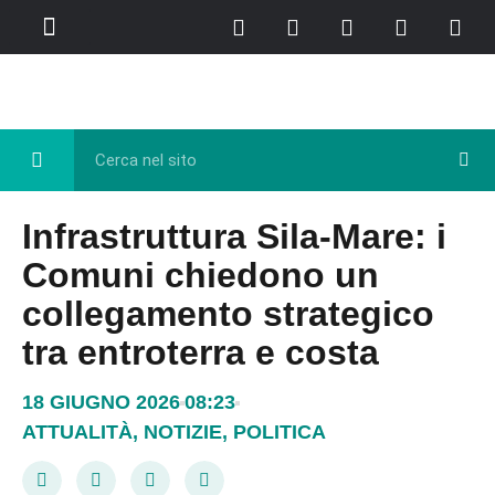
Chi Siamo
Casa del Libro
Eventi e Cultura
Diretta FB
Infrastruttura Sila-Mare: i
Comuni chiedono un
collegamento strategico
tra entroterra e costa
18 GIUGNO 2026
08:23
ATTUALITÀ
,
NOTIZIE
,
POLITICA