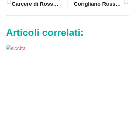
Carcere di Rossano, trovati hashish e cellulari nel reparto Alta Sicurezza
Corigliano Rossano, sequestrati droga e smartphone nel reparto di Alta Sicurezza
Articoli correlati: