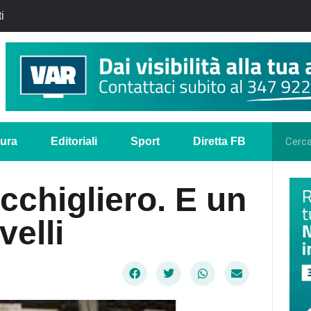
i
tura
Editoriali
Sport
Diretta FB
occhigliero. E un
elli