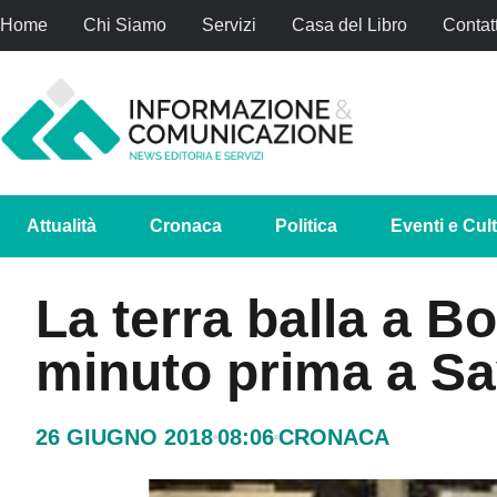
Home
Chi Siamo
Servizi
Casa del Libro
Contatt
Attualità
Cronaca
Politica
Eventi e Cul
La terra balla a B
minuto prima a Sav
26 GIUGNO 2018
08:06
CRONACA