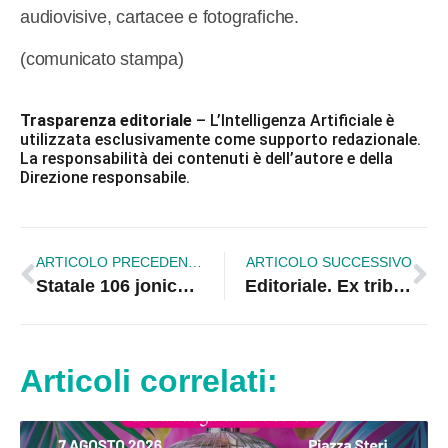
audiovisive, cartacee e fotografiche.
(comunicato stampa)
Trasparenza editoriale
– L’Intelligenza Artificiale è
utilizzata esclusivamente come supporto redazionale.
La responsabilità dei contenuti è dell’autore e della
Direzione responsabile.
ARTICOLO PRECEDENTE
ARTICOLO SUCCESSIVO
Statale 106 jonica. Idm sul tracciato Roseto-Sibari:”Non è accettabile un freno”
Editoriale. Ex tribunale nella legge di bilancio, ottimo. Ora occorre fare giustizia
Articoli correlati: