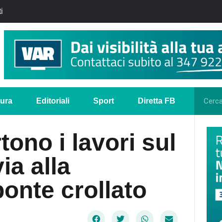
i
tura
Editoriali
Sport
Diretta FB
ono i lavori sul
ia alla
ponte crollato