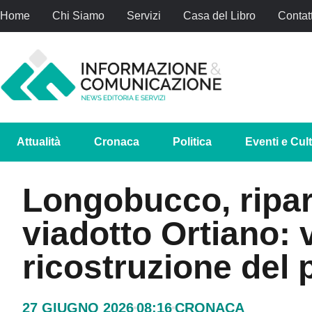
Home
Chi Siamo
Servizi
Casa del Libro
Contatt
Attualità
Cronaca
Politica
Eventi e Cul
Longobucco, ripart
viadotto Ortiano: v
ricostruzione del 
27 GIUGNO 2026
08:16
CRONACA