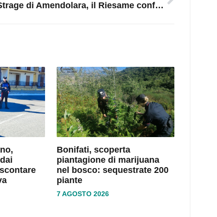
Strage di Amendolara, il Riesame conferma il carcere per i due indagati
no,
Bonifati, scoperta
dai
piantagione di marijuana
 scontare
nel bosco: sequestrate 200
va
piante
7 AGOSTO 2026