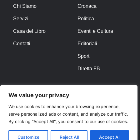
Chi Siamo
Cronaca
Servizi
Politica
Casa del Libro
Eventi e Cultura
Contatti
Editoriali
Sport
Diretta FB
ALTRO
We value your privacy
Note Legali
We use cookies to enhance your browsing experience,
serve personalized ads or content, and analyze our traffic.
Privacy Policy
By clicking "Accept All", you consent to our use of cookies.
Cookies
Customize
Reject All
Accept All