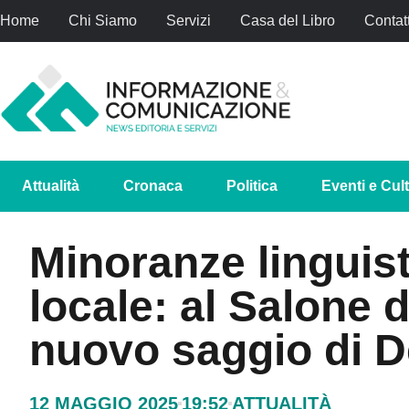
Home
Chi Siamo
Servizi
Casa del Libro
Contatt
Attualità
Cronaca
Politica
Eventi e Cul
Minoranze linguis
locale: al Salone d
nuovo saggio di D
12 MAGGIO 2025
19:52
ATTUALITÀ