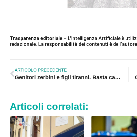
Trasparenza editoriale
– L’Intelligenza Artificiale è ut
redazionale. La responsabilità dei contenuti è dell’autore
ARTICOLO PRECEDENTE
Genitori zerbini e figli tiranni. Basta case a 5 stelle, la vita è una guerra. Psicologo Scolastico? Arma potente se usata con intelligenza
Articoli correlati: