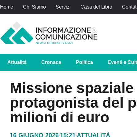
Home
Chi Siamo
Servizi
Casa del Libro
Contatt
Attualità
Cronaca
Politica
Eventi e Cul
Missione spaziale 
protagonista del 
milioni di euro
16 GIUGNO 2026
15:21
ATTUALITÀ