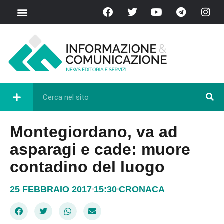
Chi Siamo
Casa del Libro
Eventi e Cultura
Diretta FB
Montegiordano, va ad
asparagi e cade: muore
contadino del luogo
25 FEBBRAIO 2017
15:30
CRONACA