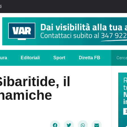
i
tura
Editoriali
Sport
Diretta FB
ibaritide, il
inamiche