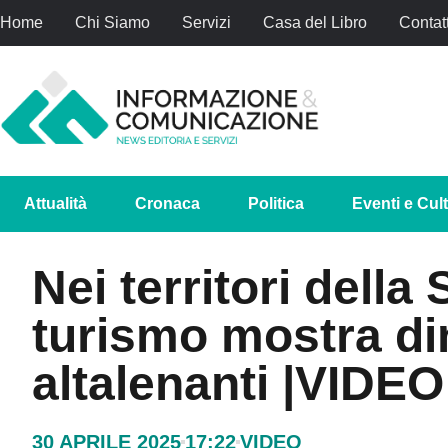
Home
Chi Siamo
Servizi
Casa del Libro
Contatt
Attualità
Cronaca
Politica
Eventi e Cul
Nei territori della S
turismo mostra d
altalenanti |VIDEO
30 APRILE 2025
17:22
VIDEO