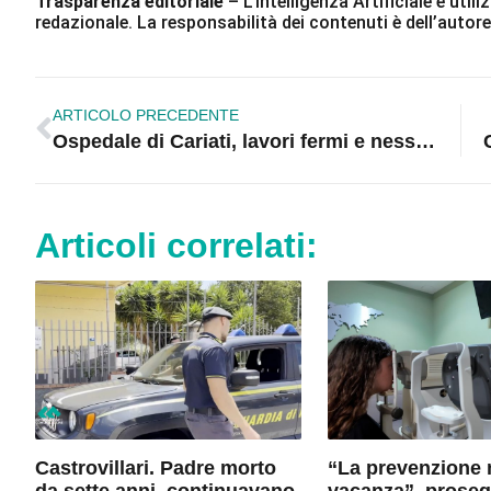
Trasparenza editoriale
– L’Intelligenza Artificiale è ut
redazionale. La responsabilità dei contenuti è dell’autore
ARTICOLO PRECEDENTE
Ospedale di Cariati, lavori fermi e nessuna pista per l’elisoccorso: cresce la preoccupazione dei cittadini
Articoli correlati:
Castrovillari. Padre morto
“La prevenzione 