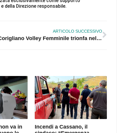
ilizzata esclusivamente come supporto
 e della Direzione responsabile.
ARTICOLO SUCCESSIVO
Corigliano Volley Femminile trionfa nel girone: 12 vittorie su 12 e accesso ai Play Off promozione
non va in
Incendi a Cassano, il